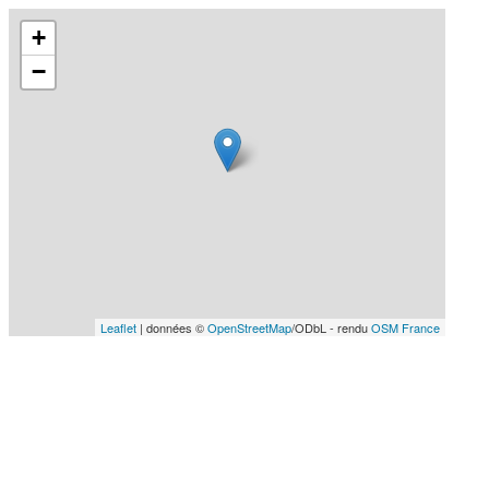
+
−
Leaflet
| données ©
OpenStreetMap
/ODbL - rendu
OSM France