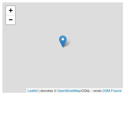
+
−
Leaflet
| données ©
OpenStreetMap
/ODbL - rendu
OSM France