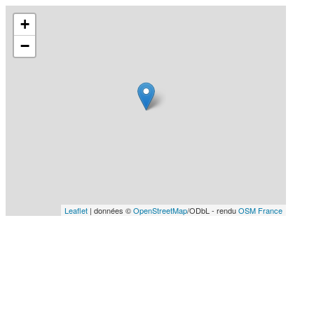
+
−
Leaflet
| données ©
OpenStreetMap
/ODbL - rendu
OSM France